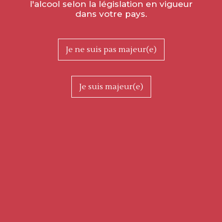
l'alcool selon la législation en vigueur
dans votre pays.
LIVRAISON FRANCE MÉTROPOLITAINE UNIQUEMENT
Je ne suis pas majeur(e)
OFFERTE DÈS 30 BOUTEILLES
Je suis majeur(e)
UNE QUESTION ?
APPELEZ-NOUS AU 03 85 92 01 78
(APPEL GRATUIT)