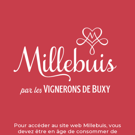
Accueil
»
Non classé
»
Article
Article
le 18 février 2021
Bienvenue sur
Les sites de Millebuis
. Ceci est votre premier
article. Modifiez-le ou supprimez-le, puis lancez-vous !
TOUTES LES ACTUALITÉS
Pour accéder au site web Millebuis, vous
devez être en âge de consommer de